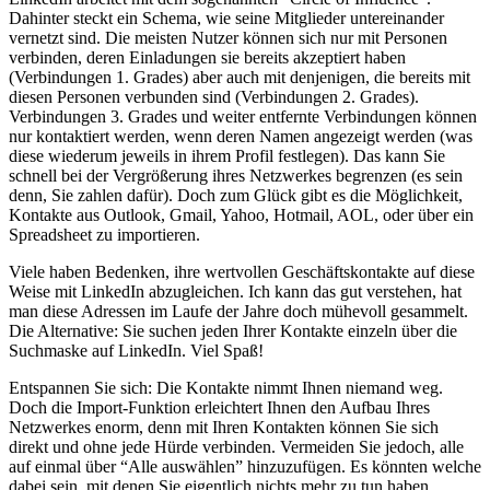
Dahinter steckt ein Schema, wie seine Mitglieder untereinander
vernetzt sind. Die meisten Nutzer können sich nur mit Personen
verbinden, deren Einladungen sie bereits akzeptiert haben
(Verbindungen 1. Grades) aber auch mit denjenigen, die bereits mit
diesen Personen verbunden sind (Verbindungen 2. Grades).
Verbindungen 3. Grades und weiter entfernte Verbindungen können
nur kontaktiert werden, wenn deren Namen angezeigt werden (was
diese wiederum jeweils in ihrem Profil festlegen). Das kann Sie
schnell bei der Vergrößerung ihres Netzwerkes begrenzen (es sein
denn, Sie zahlen dafür). Doch zum Glück gibt es die Möglichkeit,
Kontakte aus Outlook, Gmail, Yahoo, Hotmail, AOL, oder über ein
Spreadsheet zu importieren.
Viele haben Bedenken, ihre wertvollen Geschäftskontakte auf diese
Weise mit LinkedIn abzugleichen. Ich kann das gut verstehen, hat
man diese Adressen im Laufe der Jahre doch mühevoll gesammelt.
Die Alternative: Sie suchen jeden Ihrer Kontakte einzeln über die
Suchmaske auf LinkedIn. Viel Spaß!
Entspannen Sie sich: Die Kontakte nimmt Ihnen niemand weg.
Doch die Import-Funktion erleichtert Ihnen den Aufbau Ihres
Netzwerkes enorm, denn mit Ihren Kontakten können Sie sich
direkt und ohne jede Hürde verbinden. Vermeiden Sie jedoch, alle
auf einmal über “Alle auswählen” hinzuzufügen. Es könnten welche
dabei sein, mit denen Sie eigentlich nichts mehr zu tun haben