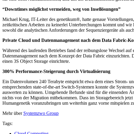
“Downtimes möglichst vermeiden, weg von Insellösungen”
Michael Krug, IT-Leiter des genetikum®, hatte genaue Vorstellungen,
zeitkritischen Arbeiten zu keinerlei Unterbrechungen kommt und wir
sowohl die analytischen Anforderungen der Sequenziergeräte als auc
Private Cloud und Datenmanagement nach dem Data Fabric-Ko
Während des laufenden Betriebes fand der reibungslose Wechsel auf ei
Datenmanagement nach dem Konzept der Data Fabric einzurichten. D
einen 3S Object Storage einrichtete.
300% Performance-Steigerung durch Virtualisierung
Ein Datenvolumen 240 Terabyte entspricht etwa dem eines Strom- und 
entsprechenden state-of-the-art Switch-Systemen konnte die Systemz
auswerten zu können. Umgehende Befunde sind für die einsenden Ärzt
nichts von der Migration mitbekommen. Dass im Storagebereich jetzt 
Humangenetik voranzubringen um weiterhin ganz vorne mitspielen z
Mehr über
Systemzwo Group
Tags:
Cloud Computing