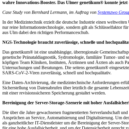
wahre Innovations-Booster. Das Ulmer genetikum® konnte jetzt d
Case Study von Bernhard Lermann, im Auftrag von
Systemzwo Grou
In der Medizintechnik erzielt die deutsche Industrie einen weltweite
nur reine Informationstechnologie, sondern gilt als Schlüsselfaktor
aus Ulm dabei den richtigen Performanceschub.
NGS-Technologie braucht zuverlässige, schnelle und hochqualita
Das genetikum® ist eine unabhängige, überregionale Gemeinschaftspr
genetische Pränataldiagnostik, Sydromologie, familiäre Tumor- und 
köpfigen Team Kliniken, Instituten, Ärztinnen und Ärzten als auch Pa
Untersuchungen und Beratungen. Die seitens genetikum® eingesetzte 
SARS-CoV-2-Viren zuverlässig, schnell und hochqualitativ.
Eine Daten-Archivierung, die medizintechnische Anforderungen erfül
Sicherstellung von Datenabrufen über letztlich die gesamte Lebenszei
mit einer revisionssicheren Speicherung gestaltet werden.
Bereinigung der Server-Storage-Szenerie mit hoher Ausfallsicher
Die über die Jahre gewachsenen fragmentierten Serverlandschaft und 
Ansprüchen an Service, Automatisierung und Digitalisierung. Um d
als ganzheitlicher IT-Dienstleister um die Bereinigung der Server-S
für eine hohe Ausfallsicherheit, und um der Datensicherheit gerecht z