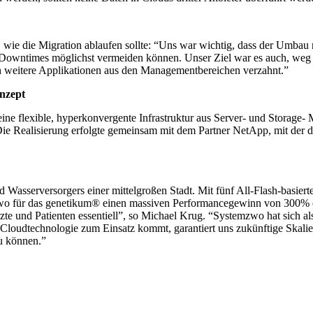
 wie die Migration ablaufen sollte: “Uns war wichtig, dass der Umbau 
 Downtimes möglichst vermeiden können. Unser Ziel war es auch, weg v
h weitere Applikationen aus den Managementbereichen verzahnt.”
nzept
ne flexible, hyperkonvergente Infrastruktur aus Server- und Storage- M
ie Realisierung erfolgte gemeinsam mit dem Partner NetApp, mit der
Wasserversorgers einer mittelgroßen Stadt. Mit fünf All-Flash-basier
wo für das genetikum® einen massiven Performancegewinn von 300% err
e und Patienten essentiell”, so Michael Krug. “Systemzwo hat sich a
Cloudtechnologie zum Einsatz kommt, garantiert uns zukünftige Skalie
u können.”