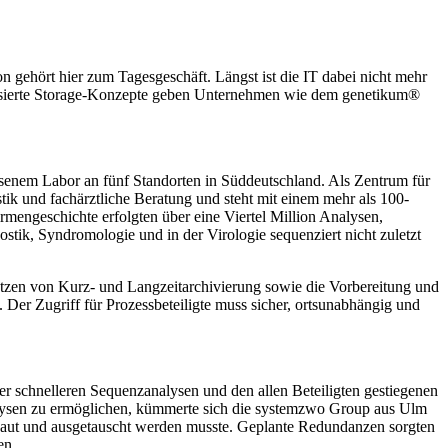
on gehört hier zum Tagesgeschäft. Längst ist die IT dabei nicht mehr
oudbasierte Storage-Konzepte geben Unternehmen wie dem genetikum®
senem Labor an fünf Standorten in Süddeutschland. Als Zentrum für
ik und fachärztliche Beratung und steht mit einem mehr als 100-
rmengeschichte erfolgten über eine Viertel Million Analysen,
ik, Syndromologie und in der Virologie sequenziert nicht zuletzt
etzen von Kurz- und Langzeitarchivierung sowie die Vorbereitung und
 Der Zugriff für Prozessbeteiligte muss sicher, ortsunabhängig und
r schnelleren Sequenzanalysen und den allen Beteiligten gestiegenen
lysen zu ermöglichen, kümmerte sich die systemzwo Group aus Ulm
gebaut und ausgetauscht werden musste. Geplante Redundanzen sorgten
en.