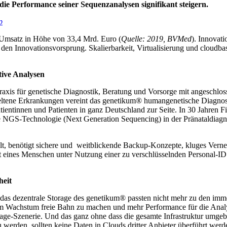
ie Performance seiner Sequenzanalysen signifikant steigern.
p
n Umsatz in Höhe von 33,4 Mrd. Euro (
Quelle: 2019, BVMed
). Innovati
 für den Innovationsvorsprung. Skalierbarkeit, Virtualisierung und cl
tive Analysen
axis für genetische Diagnostik, Beratung und Vorsorge mit angeschlos
seltene Erkrankungen vereint das genetikum® humangenetische Diagnost
tientinnen und Patienten in ganz Deutschland zur Seite. In 30 Jahren Fi
NGS-Technologie (Next Generation Sequencing) in der Pränataldiagnost
lt, benötigt sichere und weitblickende Backup-Konzepte, kluges Vern
t eines Menschen unter Nutzung einer zu verschlüsselnden Personal-ID.
heit
das dezentrale Storage des genetikum® passten nicht mehr zu den imme
em Wachstum freie Bahn zu machen und mehr Performance für die Ana
torage-Szenerie. Und das ganz ohne dass die gesamte Infrastruktur um
u werden, sollten keine Daten in Clouds dritter Anbieter überführt werd